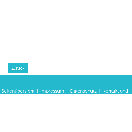
Zurück
Seitenübersicht
|
Impressum
|
Datenschutz
|
Kontakt und
Anfahrt
|
FAQs