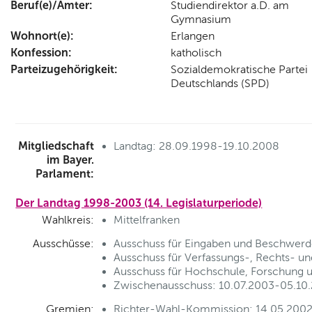
Beruf(e)/Ämter:
Studiendirektor a.D. am
Gymnasium
Wohnort(e):
Erlangen
Konfession:
katholisch
Parteizugehörigkeit:
Sozialdemokratische Partei
Deutschlands (SPD)
Mitgliedschaft
Landtag: 28.09.1998-19.10.2008
im Bayer.
Parlament:
Der Landtag 1998-2003 (14. Legislaturperiode)
Wahlkreis:
Mittelfranken
Ausschüsse:
Ausschuss für Eingaben und Beschwerd
Ausschuss für Verfassungs-, Rechts- u
Ausschuss für Hochschule, Forschung u
Zwischenausschuss: 10.07.2003-05.10.2
Gremien:
Richter-Wahl-Kommission: 14.05.2002-0