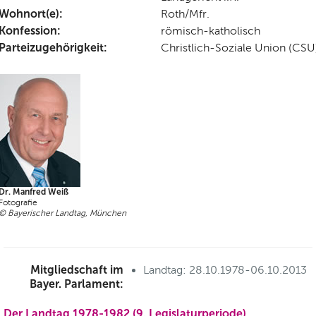
Wohnort(e):
Roth/Mfr.
Konfession:
römisch-katholisch
Parteizugehörigkeit:
Christlich-Soziale Union (CSU
Dr. Manfred Weiß
Fotografie
© Bayerischer Landtag, München
Mitgliedschaft im
Landtag: 28.10.1978-06.10.2013
Bayer. Parlament:
Der Landtag 1978-1982 (9. Legislaturperiode)