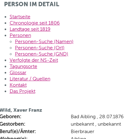
PERSON IM DETAIL
Startseite
Chronologie seit 1806
Landtage seit 1819
Personen
Personen-Suche (Namen)
Personen-Suche (Ort)
Personen-Suche (GND)
Verfolgte der NS-Zeit
Tagungsorte
Glossar
Literatur / Quellen
Kontakt
Das Projekt
Wild, Xaver Franz
Geboren:
Bad Aibling , 28.07.1876
Gestorben:
unbekannt , unbekannt
Beruf(e)/Ämter:
Bierbrauer
Wohnort(e):
Aibling