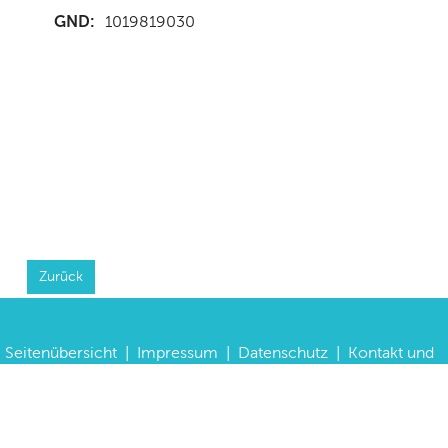
GND:
1019819030
Zurück
Seitenübersicht
|
Impressum
|
Datenschutz
|
Kontakt und
Anfahrt
|
FAQs