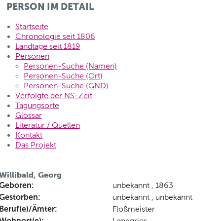
PERSON IM DETAIL
Startseite
Chronologie seit 1806
Landtage seit 1819
Personen
Personen-Suche (Namen)
Personen-Suche (Ort)
Personen-Suche (GND)
Verfolgte der NS-Zeit
Tagungsorte
Glossar
Literatur / Quellen
Kontakt
Das Projekt
Willibald, Georg
Geboren:
unbekannt , 1863
Gestorben:
unbekannt , unbekannt
Beruf(e)/Ämter:
Floßmeister
Wohnort(e):
Lenggries