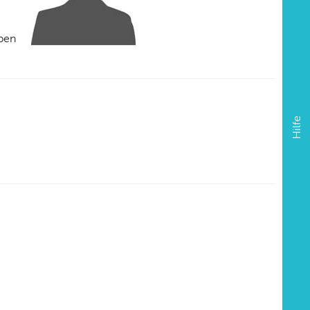
ppen
Hilfe