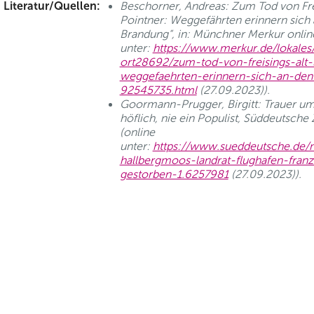
Literatur/Quellen:
Beschorner, Andreas: Zum Tod von Fre
Pointner: Weggefährten erinnern sich a
Brandung“, in: Münchner Merkur online
unter:
https://www.merkur.de/lokales/f
ort28692/zum-tod-von-freisings-alt-
weggefaehrten-erinnern-sich-an-den
92545735.html
(27.09.2023)).
Goormann-Prugger, Birgitt: Trauer u
höflich, nie ein Populist, Süddeutsche
(online
unter:
https://www.sueddeutsche.de/m
hallbergmoos-landrat-flughafen-fran
gestorben-1.6257981
(27.09.2023)).