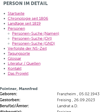
PERSON IM DETAIL
Startseite
Chronologie seit 1806
Landtage seit 1819
Personen
Personen-Suche (Namen)
Personen-Suche (Ort)
Personen-Suche (GND)
Verfolgte der NS-Zeit
Tagungsorte
Glossar
Literatur / Quellen
Kontakt
Das Projekt
Pointner, Mannfred
Geboren:
Franzheim , 05.02.1943
Gestorben:
Freising , 26.09.2023
Beruf(e)/Ämter:
Landrat a.D.
Wohnort(e):
Freising