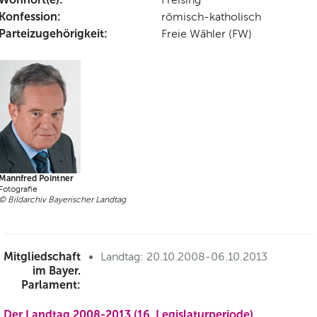
Konfession:
römisch-katholisch
Parteizugehörigkeit:
Freie Wähler (FW)
Mannfred Pointner
Fotografie
© Bildarchiv Bayerischer Landtag
Mitgliedschaft
Landtag: 20.10.2008-06.10.2013
im Bayer.
Parlament:
Der Landtag 2008-2013 (16. Legislaturperiode)