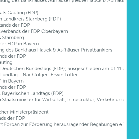
teilung des Bankhauses Aufhäuser (heute Hauck & Aufhäuser)
ts Gauting (FDP)
m Landkreis Starnberg (FDP)
tands der FDP
sverbands der FDP Oberbayern
s Starnberg
der FDP in Bayern
ng des Bankhaus Hauck & Aufhäuser Privatbankiers
ands der FDP
auting
s Deutschen Bundestags (FDP); ausgeschieden am 01.11.2008
Landtag - Nachfolger: Erwin Lotter
 in Bayern
ands der FDP
 Bayerischen Landtags (FDP)
taatsminister für Wirtschaft, Infrastruktur, Verkehr und
her Ministerpräsident
nds der FDP
rt Fordan zur Förderung herausragender Begabungen e.V.