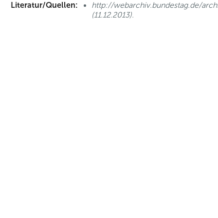
Literatur/Quellen:
http://webarchiv.bundestag.de/arc
(11.12.2013).
nd Anfahrt
|
FAQs