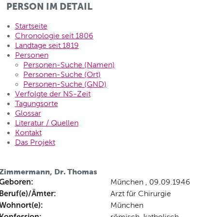
PERSON IM DETAIL
Startseite
Chronologie seit 1806
Landtage seit 1819
Personen
Personen-Suche (Namen)
Personen-Suche (Ort)
Personen-Suche (GND)
Verfolgte der NS-Zeit
Tagungsorte
Glossar
Literatur / Quellen
Kontakt
Das Projekt
Zimmermann, Dr. Thomas
Geboren:
München , 09.09.1946
Beruf(e)/Ämter:
Arzt für Chirurgie
Wohnort(e):
München
Konfession:
römisch-katholisch