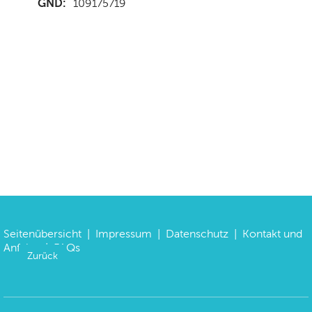
GND:
109175719
Seitenübersicht
|
Impressum
|
Datenschutz
|
Kontakt und
Anfahrt
|
FAQs
Zurück