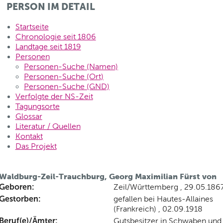
PERSON IM DETAIL
Startseite
Chronologie seit 1806
Landtage seit 1819
Personen
Personen-Suche (Namen)
Personen-Suche (Ort)
Personen-Suche (GND)
Verfolgte der NS-Zeit
Tagungsorte
Glossar
Literatur / Quellen
Kontakt
Das Projekt
Waldburg-Zeil-Trauchburg, Georg Maximilian Fürst von
Geboren:
Zeil/Württemberg , 29.05.186
Gestorben:
gefallen bei Hautes-Allaines
(Frankreich) , 02.09.1918
Beruf(e)/Ämter:
Gutsbesitzer in Schwaben und