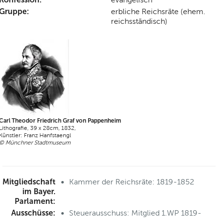
Gruppe:
erbliche Reichsräte (ehem.
reichsständisch)
Carl Theodor Friedrich Graf von Pappenheim
Lithografie, 39 x 28cm, 1832,
Künstler: Franz Hanfstaengl
© Münchner Stadtmuseum
Mitgliedschaft
Kammer der Reichsräte: 1819-1852
im Bayer.
Parlament:
Ausschüsse:
Steuerausschuss: Mitglied 1.WP 1819-