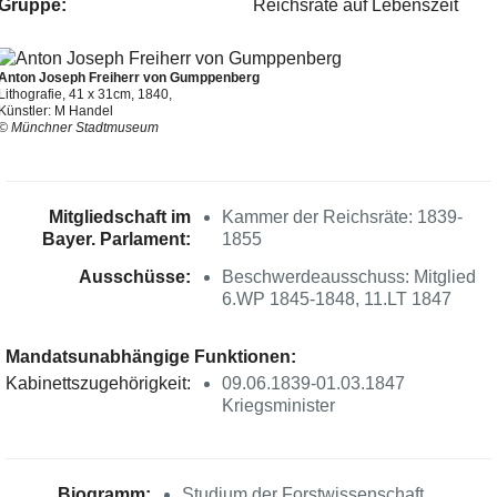
Gruppe:
Reichsräte auf Lebenszeit
Anton Joseph Freiherr von Gumppenberg
Lithografie, 41 x 31cm, 1840,
Künstler: M Handel
© Münchner Stadtmuseum
Mitgliedschaft im
Kammer der Reichsräte: 1839-
Bayer. Parlament:
1855
Ausschüsse:
Beschwerdeausschuss: Mitglied
6.WP 1845-1848, 11.LT 1847
Mandatsunabhängige Funktionen:
Kabinettszugehörigkeit:
09.06.1839-01.03.1847
Kriegsminister
Biogramm:
Studium der Forstwissenschaft