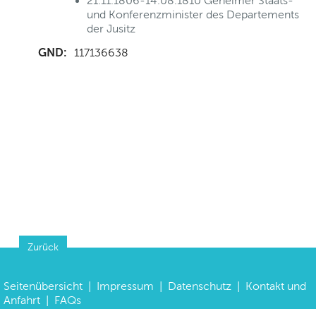
21.11.1806-14.08.1810 Geheimer Staats-
und Konferenzminister des Departements
der Jusitz
GND:
117136638
Zurück
Seitenübersicht
|
Impressum
|
Datenschutz
|
Kontakt und
Anfahrt
|
FAQs