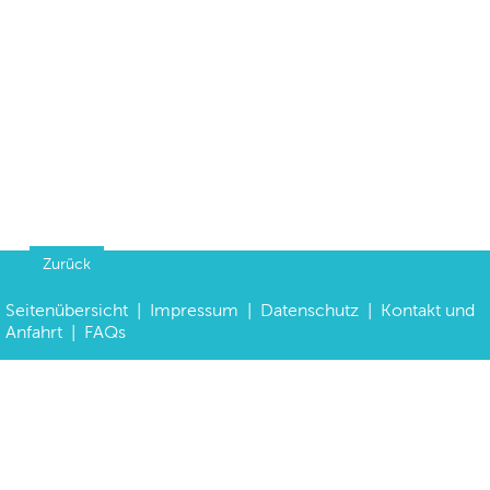
Zurück
Seitenübersicht
|
Impressum
|
Datenschutz
|
Kontakt und
Anfahrt
|
FAQs
©
Haus der Bayerischen Geschichte