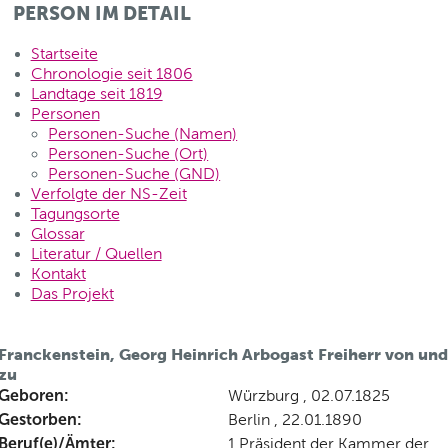
PERSON IM DETAIL
Startseite
Chronologie seit 1806
Landtage seit 1819
Personen
Personen-Suche (Namen)
Personen-Suche (Ort)
Personen-Suche (GND)
Verfolgte der NS-Zeit
Tagungsorte
Glossar
Literatur / Quellen
Kontakt
Das Projekt
Franckenstein, Georg Heinrich Arbogast Freiherr von und
zu
Geboren:
Würzburg , 02.07.1825
Gestorben:
Berlin , 22.01.1890
Beruf(e)/Ämter:
1.Präsident der Kammer der