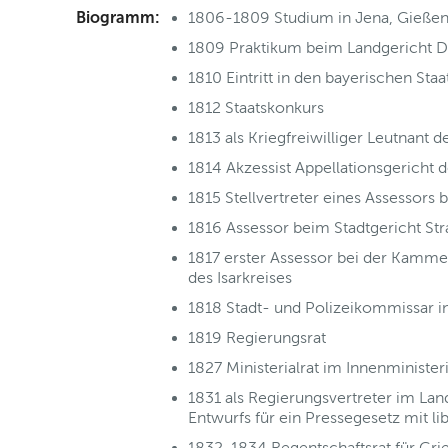
Biogramm:
1806-1809 Studium in Jena, Gießen
1809 Praktikum beim Landgericht Di
1810 Eintritt in den bayerischen Staa
1812 Staatskonkurs
1813 als Kriegfreiwilliger Leutnant
1814 Akzessist Appellationsgericht d
1815 Stellvertreter eines Assessors
1816 Assessor beim Stadtgericht St
1817 erster Assessor bei der Kamme
des Isarkreises
1818 Stadt- und Polizeikommissar 
1819 Regierungsrat
1827 Ministerialrat im Innenminist
1831 als Regierungsvertreter im La
Entwurfs für ein Pressegesetz mit l
1832-1834 Regentschaftsrat für Gri