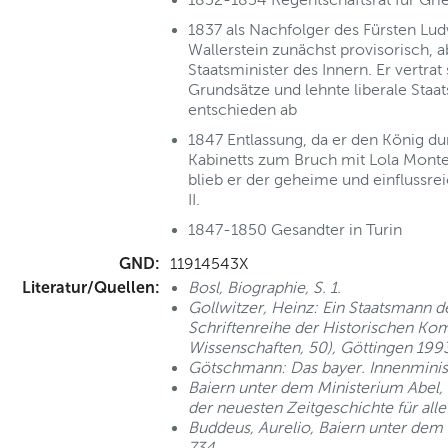
1837 als Nachfolger des Fürsten Lu
Wallerstein zunächst provisorisch, 
Staatsminister des Innern. Er vertra
Grundsätze und lehnte liberale Staa
entschieden ab
1847 Entlassung, da er den König du
Kabinetts zum Bruch mit Lola Mont
blieb er der geheime und einflussre
II.
1847-1850 Gesandter in Turin
GND:
11914543X
Literatur/Quellen:
Bosl, Biographie, S. 1.
Gollwitzer, Heinz: Ein Staatsmann d
Schriftenreihe der Historischen Ko
Wissenschaften, 50), Göttingen 199
Götschmann: Das bayer. Innenminis
Baiern unter dem Ministerium Abel,
der neuesten Zeitgeschichte für alle
Buddeus, Aurelio, Baiern unter dem 
734.