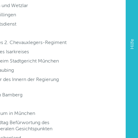
 und Wetzlar
llingen
tsdienst
Hilfe
 des 2. Chevauxlegers-Regiment
es Isarkreises
 beim Stadtgericht München
raubing
r des Innern der Regierung
in Bamberg
erium in München
ndtag Befürwortung des
iberalen Gesichtspunkten
echenland