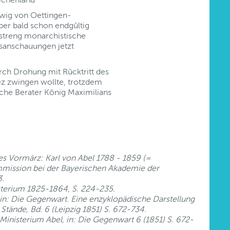
dwig von Oettingen-
aber bald schon endgültig
t streng monarchistische
tsanschauungen jetzt
rch Drohung mit Rücktritt des
ez zwingen wollte, trotzdem
iche Berater König Maximilians
es Vormärz: Karl von Abel 1788 - 1859 (=
mmission bei der Bayerischen Akademie der
3.
terium 1825-1864, S. 224-235.
 in: Die Gegenwart. Eine enzyklopädische Darstellung
 Stände, Bd. 6 (Leipzig 1851) S. 672-734.
Ministerium Abel, in: Die Gegenwart 6 (1851) S. 672-