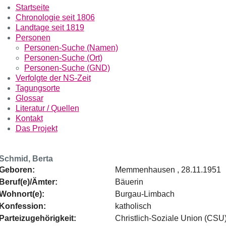
Startseite
Chronologie seit 1806
Landtage seit 1819
Personen
Personen-Suche (Namen)
Personen-Suche (Ort)
Personen-Suche (GND)
Verfolgte der NS-Zeit
Tagungsorte
Glossar
Literatur / Quellen
Kontakt
Das Projekt
Schmid, Berta
Geboren:
Memmenhausen , 28.11.1951
Beruf(e)/Ämter:
Bäuerin
Wohnort(e):
Burgau-Limbach
Konfession:
katholisch
Parteizugehörigkeit:
Christlich-Soziale Union (CSU