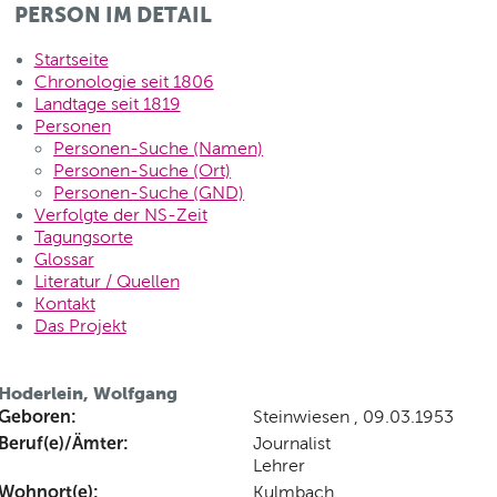
PERSON IM DETAIL
Startseite
Chronologie seit 1806
Landtage seit 1819
Personen
Personen-Suche (Namen)
Personen-Suche (Ort)
Personen-Suche (GND)
Verfolgte der NS-Zeit
Tagungsorte
Glossar
Literatur / Quellen
Kontakt
Das Projekt
Hoderlein, Wolfgang
Geboren:
Steinwiesen , 09.03.1953
Beruf(e)/Ämter:
Journalist
Lehrer
Wohnort(e):
Kulmbach