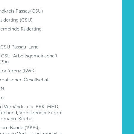
andkreis Passau(CSU)
Ruderting (CSU)
 Gemeinde Ruderting
er CSU Passau-Land
r CSU-Arbeitsgemeinschaft
CSA)
lkonferenz (BWK)
roatischen Gesellschaft
ON
rn
nd Verbände, u.a. BRK, MHD,
tenbund, Vorsitzender Europ.
Kolomann-Kirche
 am Bande (1995),
yerische Verfassungsmedaille