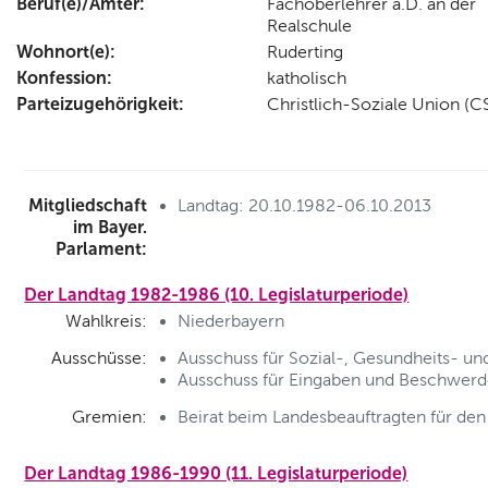
Beruf(e)/Ämter:
Fachoberlehrer a.D. an der
Realschule
Wohnort(e):
Ruderting
Konfession:
katholisch
Parteizugehörigkeit:
Christlich-Soziale Union (C
Mitgliedschaft
Landtag: 20.10.1982-06.10.2013
im Bayer.
Parlament:
Der Landtag 1982-1986 (10. Legislaturperiode)
Wahlkreis:
Niederbayern
Ausschüsse:
Ausschuss für Sozial-, Gesundheits- und
Ausschuss für Eingaben und Beschwerde
Gremien:
Beirat beim Landesbeauftragten für den
Der Landtag 1986-1990 (11. Legislaturperiode)