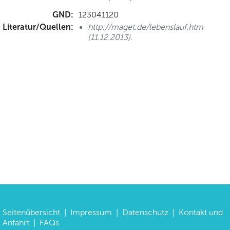
GND:
123041120
Literatur/Quellen:
http://maget.de/lebenslauf.htm
(11.12.2013).
Seitenübersicht
|
Impressum
|
Datenschutz
|
Kontakt und
Anfahrt
|
FAQs