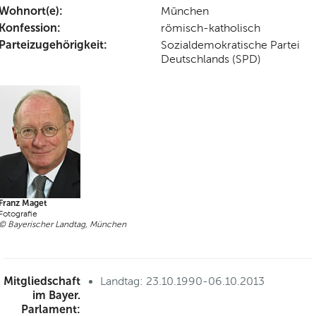
Wohnort(e):
München
Konfession:
römisch-katholisch
Parteizugehörigkeit:
Sozialdemokratische Partei
Deutschlands (SPD)
Franz Maget
Fotografie
© Bayerischer Landtag, München
Mitgliedschaft
Landtag: 23.10.1990-06.10.2013
im Bayer.
Parlament: