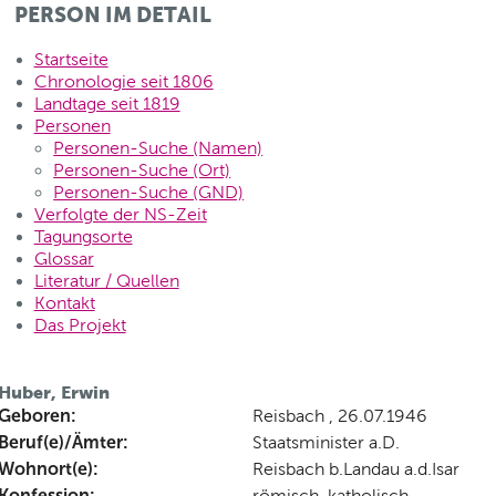
PERSON IM DETAIL
Startseite
Chronologie seit 1806
Landtage seit 1819
Personen
Personen-Suche (Namen)
Personen-Suche (Ort)
Personen-Suche (GND)
Verfolgte der NS-Zeit
Tagungsorte
Glossar
Literatur / Quellen
Kontakt
Das Projekt
Huber, Erwin
Geboren:
Reisbach , 26.07.1946
Beruf(e)/Ämter:
Staatsminister a.D.
Wohnort(e):
Reisbach b.Landau a.d.Isar
Konfession:
römisch-katholisch