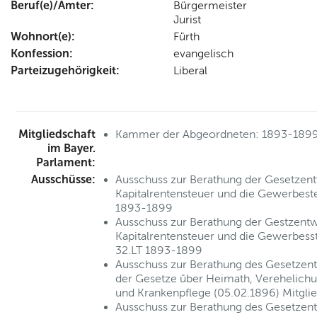
Beruf(e)/Ämter:
Bürgermeister
Jurist
Wohnort(e):
Fürth
Konfession:
evangelisch
Parteizugehörigkeit:
Liberal
Mitgliedschaft
Kammer der Abgeordneten: 1893-189
im Bayer.
Parlament:
Ausschüsse:
Ausschuss zur Berathung der Gesetzent
Kapitalrentensteuer und die Gewerbeste
1893-1899
Ausschuss zur Berathung der Gestzentw
Kapitalrentensteuer und die Gewerbess
32.LT 1893-1899
Ausschuss zur Berathung des Gesetzen
der Gesetze über Heimath, Verehelichu
und Krankenpflege (05.02.1896) Mitgl
Ausschuss zur Berathung des Gesetzen