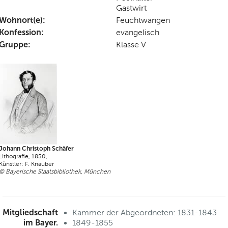
Gastwirt
Wohnort(e):
Feuchtwangen
Konfession:
evangelisch
Gruppe:
Klasse V
Johann Christoph Schäfer
Lithografie, 1850,
Künstler: F. Knauber
© Bayerische Staatsbibliothek, München
Mitgliedschaft
Kammer der Abgeordneten: 1831-1843
im Bayer.
1849-1855