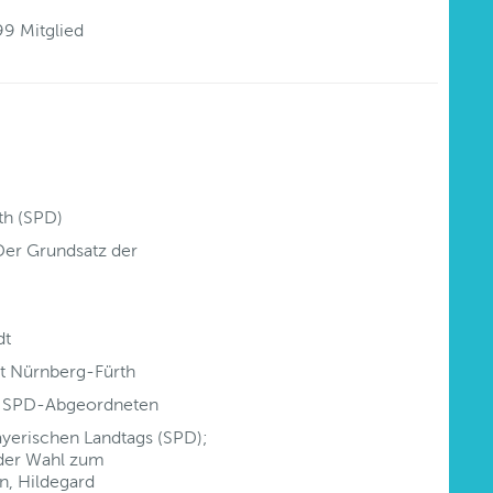
9 Mitglied
th (SPD)
Der Grundsatz der
dt
t Nürnberg-Fürth
en SPD-Abgeordneten
yerischen Landtags (SPD);
der Wahl zum
n, Hildegard