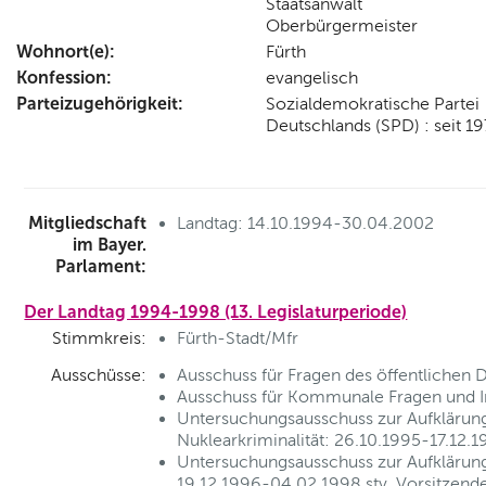
Staatsanwalt
Oberbürgermeister
Wohnort(e):
Fürth
Konfession:
evangelisch
Parteizugehörigkeit:
Sozialdemokratische Partei
Deutschlands (SPD) : seit 1
Mitgliedschaft
Landtag: 14.10.1994-30.04.2002
im Bayer.
Parlament:
Der Landtag 1994-1998 (13. Legislaturperiode)
Stimmkreis:
Fürth-Stadt/Mfr
Ausschüsse:
Ausschuss für Fragen des öffentlichen 
Ausschuss für Kommunale Fragen und In
Untersuchungsausschuss zur Aufklärung
Nuklearkriminalität: 26.10.1995-17.12.1
Untersuchungsausschuss zur Aufklärung
19.12.1996-04.02.1998 stv. Vorsitzend