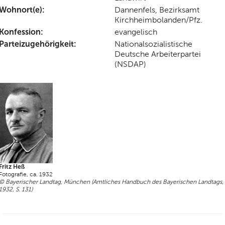
Wohnort(e):
Dannenfels, Bezirksamt
Kirchheimbolanden/Pfz.
Konfession:
evangelisch
Parteizugehörigkeit:
Nationalsozialistische
Deutsche Arbeiterpartei
(NSDAP)
Fritz Heß
Fotografie, ca. 1932
© Bayerischer Landtag, München (Amtliches Handbuch des Bayerischen Landtags,
1932, S. 131)