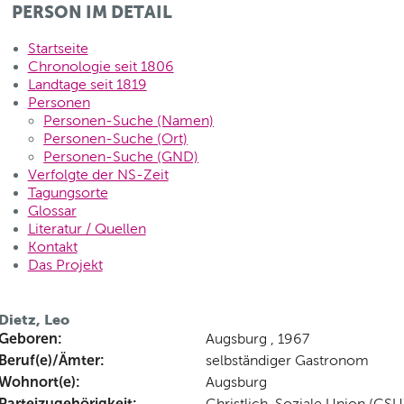
PERSON IM DETAIL
Startseite
Chronologie seit 1806
Landtage seit 1819
Personen
Personen-Suche (Namen)
Personen-Suche (Ort)
Personen-Suche (GND)
Verfolgte der NS-Zeit
Tagungsorte
Glossar
Literatur / Quellen
Kontakt
Das Projekt
Dietz, Leo
Geboren:
Augsburg , 1967
Beruf(e)/Ämter:
selbständiger Gastronom
Wohnort(e):
Augsburg
Parteizugehörigkeit:
Christlich-Soziale Union (CSU