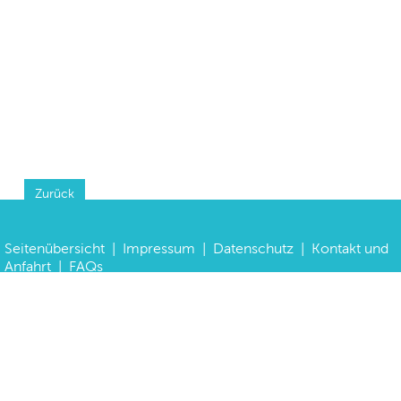
Zurück
Seitenübersicht
|
Impressum
|
Datenschutz
|
Kontakt und
Anfahrt
|
FAQs
©
Haus der Bayerischen Geschichte