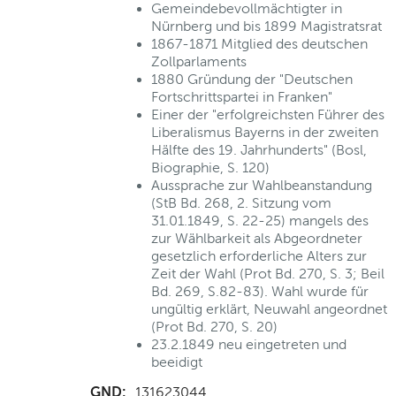
Gemeindebevollmächtigter in
Nürnberg und bis 1899 Magistratsrat
1867-1871 Mitglied des deutschen
Zollparlaments
1880 Gründung der "Deutschen
Fortschrittspartei in Franken"
Einer der "erfolgreichsten Führer des
Liberalismus Bayerns in der zweiten
Hälfte des 19. Jahrhunderts" (Bosl,
Biographie, S. 120)
Aussprache zur Wahlbeanstandung
(StB Bd. 268, 2. Sitzung vom
31.01.1849, S. 22-25) mangels des
zur Wählbarkeit als Abgeordneter
gesetzlich erforderliche Alters zur
Zeit der Wahl (Prot Bd. 270, S. 3; Beil
Bd. 269, S.82-83). Wahl wurde für
ungültig erklärt, Neuwahl angeordnet
(Prot Bd. 270, S. 20)
23.2.1849 neu eingetreten und
beeidigt
GND:
131623044