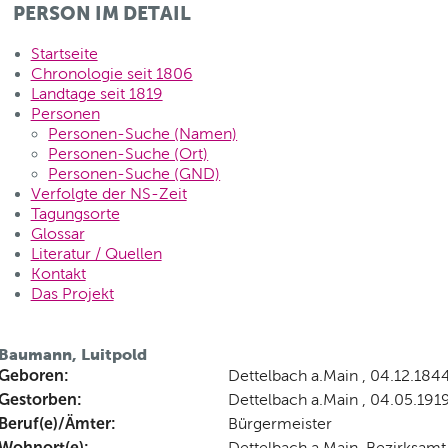
PERSON IM DETAIL
Startseite
Chronologie seit 1806
Landtage seit 1819
Personen
Personen-Suche (Namen)
Personen-Suche (Ort)
Personen-Suche (GND)
Verfolgte der NS-Zeit
Tagungsorte
Glossar
Literatur / Quellen
Kontakt
Das Projekt
Baumann, Luitpold
Geboren:
Dettelbach a.Main , 04.12.184
Gestorben:
Dettelbach a.Main , 04.05.191
Beruf(e)/Ämter:
Bürgermeister
Wohnort(e):
Dettelbach a.Main, Bezirksamt