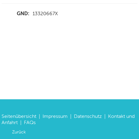
GND:
13320667X
Seitenübersicht
|
Impressum
|
Datenschutz
|
Kontakt und
Anfahrt
|
FAQs
Zurück