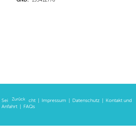
Zurück
Seitenübersicht
|
Impressum
|
Datenschutz
|
Kontakt und
Anfahrt
|
FAQs