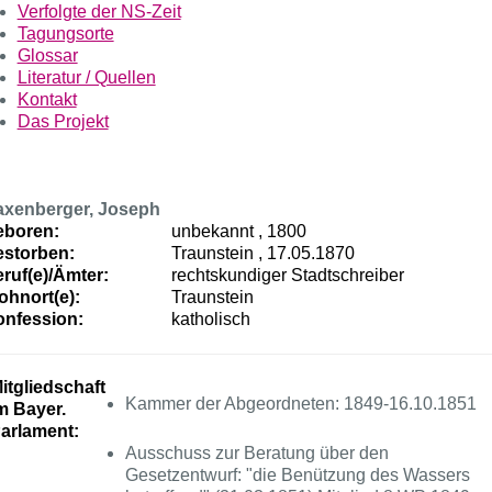
Verfolgte der NS-Zeit
Tagungsorte
Glossar
Literatur / Quellen
Kontakt
Das Projekt
axenberger, Joseph
eboren:
unbekannt , 1800
storben:
Traunstein , 17.05.1870
ruf(e)/Ämter:
rechtskundiger Stadtschreiber
hnort(e):
Traunstein
nfession:
katholisch
itgliedschaft
Kammer der Abgeordneten: 1849-16.10.1851
m Bayer.
arlament:
Ausschuss zur Beratung über den
Gesetzentwurf: "die Benützung des Wassers