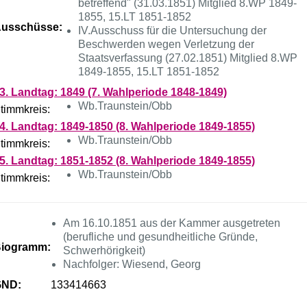
betreffend" (31.03.1851) Mitglied 8.WP 1849-
1855, 15.LT 1851-1852
usschüsse:
IV.Ausschuss für die Untersuchung der
Beschwerden wegen Verletzung der
Staatsverfassung (27.02.1851) Mitglied 8.WP
1849-1855, 15.LT 1851-1852
3. Landtag: 1849 (7. Wahlperiode 1848-1849)
Wb.Traunstein/Obb
timmkreis:
4. Landtag: 1849-1850 (8. Wahlperiode 1849-1855)
Wb.Traunstein/Obb
timmkreis:
5. Landtag: 1851-1852 (8. Wahlperiode 1849-1855)
Wb.Traunstein/Obb
timmkreis:
Am 16.10.1851 aus der Kammer ausgetreten
(berufliche und gesundheitliche Gründe,
iogramm:
Schwerhörigkeit)
Nachfolger: Wiesend, Georg
GND:
133414663