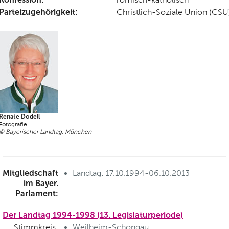
Parteizugehörigkeit:
Christlich-Soziale Union (CSU
Renate Dodell
Fotografie
© Bayerischer Landtag, München
Mitgliedschaft
Landtag: 17.10.1994-06.10.2013
im Bayer.
Parlament:
Der Landtag 1994-1998 (13. Legislaturperiode)
Stimmkreis:
Weilheim-Schongau