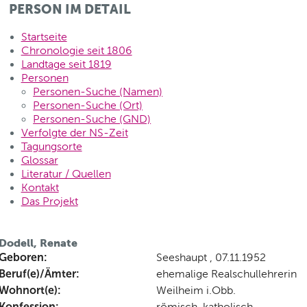
PERSON IM DETAIL
Startseite
Chronologie seit 1806
Landtage seit 1819
Personen
Personen-Suche (Namen)
Personen-Suche (Ort)
Personen-Suche (GND)
Verfolgte der NS-Zeit
Tagungsorte
Glossar
Literatur / Quellen
Kontakt
Das Projekt
Dodell, Renate
Geboren:
Seeshaupt , 07.11.1952
Beruf(e)/Ämter:
ehemalige Realschullehrerin
Wohnort(e):
Weilheim i.Obb.
Konfession:
römisch-katholisch