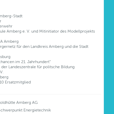
Amberg-Stadt
r
uerwehr
hule Amberg e. V. und Mitinitiator des Modellprojekts
JVA Amberg
rgernetz für den Landkreis Amberg und die Stadt
nsburg
 chancen im 21. Jahrhundert“
 der Landeszentrale für politsche Bildung
V.
mberg
0 Ersatzmitglied
itpoldhütte Amberg AG
Schwerpunkt Energietechnik