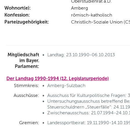
Oberstudienrat a.D.
Wohnort(e):
Amberg
Konfession:
römisch-katholisch
Parteizugehörigkeit:
Christlich-Soziale Union (C
Mitgliedschaft
Landtag: 23.10.1990-06.10.2013
im Bayer.
Parlament:
Der Landtag 1990-1994 (12. Legislaturperiode)
Stimmkreis:
Amberg-Sulzbach
Ausschüsse:
Ausschuss für Kulturpolitische Fragen:
Untersuchungsausschuss betreffend Bez
Steuerschuldnern „Steuerfälle“: 24.11.1
Zwischenausschuss: 21.07.1994-24.10.1
Gremien:
Landessportbeirat: 19.11.1990-14.10.19