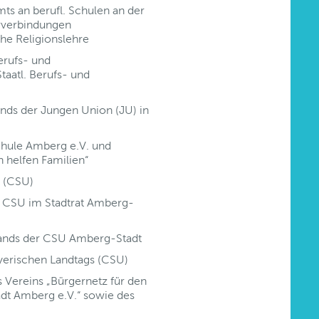
s an berufl. Schulen an der
rverbindungen
che Religionslehre
erufs- und
aatl. Berufs- und
nds der Jungen Union (JU) in
chule Amberg e.V. und
n helfen Familien“
g (CSU)
er CSU im Stadtrat Amberg-
bands der CSU Amberg-Stadt
yerischen Landtags (CSU)
Vereins „Bürgernetz für den
dt Amberg e.V.“ sowie des