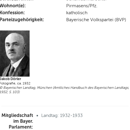
Wohnort(e):
Pirmasens/Pfz.
Konfession:
katholisch
Parteizugehörigkeit:
Bayerische Volkspartei (BVP)
Jakob Dörler
Fotografie, ca. 1932
© Bayerischer Landtag, München (Amtliches Handbuch des Bayerischen Landtags,
1932, S. 103)
Mitgliedschaft
Landtag: 1932-1933
im Bayer.
Parlament: