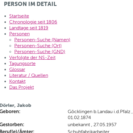
PERSON IM DETAIL
Startseite
Chronologie seit 1806
Landtage seit 1819
Personen
Personen-Suche (Namen)
Personen-Suche (Ort)
Personen-Suche (GND)
Verfolgte der NS-Zeit
Tagungsorte
Glossar
Literatur / Quellen
Kontakt
Das Projekt
Dörler, Jakob
Geboren:
Göcklingen b.Landau i.d.Pfalz ,
01.02.1874
Gestorben:
unbekannt , 27.05.1957
Beruf(e)/Ämter:
Schuhfabrikarbeiter