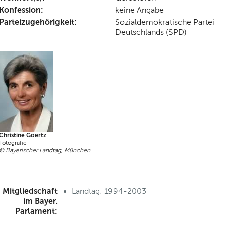
Konfession:
keine Angabe
Parteizugehörigkeit:
Sozialdemokratische Partei
Deutschlands (SPD)
Christine Goertz
Fotografie
© Bayerischer Landtag, München
Mitgliedschaft
Landtag: 1994-2003
im Bayer.
Parlament: