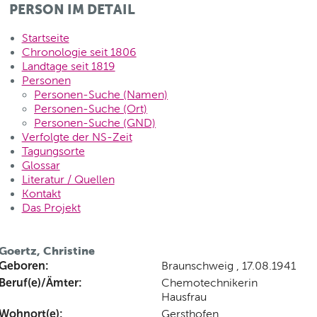
PERSON IM DETAIL
Startseite
Chronologie seit 1806
Landtage seit 1819
Personen
Personen-Suche (Namen)
Personen-Suche (Ort)
Personen-Suche (GND)
Verfolgte der NS-Zeit
Tagungsorte
Glossar
Literatur / Quellen
Kontakt
Das Projekt
Goertz, Christine
Geboren:
Braunschweig , 17.08.1941
Beruf(e)/Ämter:
Chemotechnikerin
Hausfrau
Wohnort(e):
Gersthofen