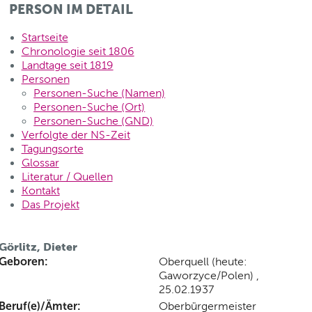
PERSON IM DETAIL
Startseite
Chronologie seit 1806
Landtage seit 1819
Personen
Personen-Suche (Namen)
Personen-Suche (Ort)
Personen-Suche (GND)
Verfolgte der NS-Zeit
Tagungsorte
Glossar
Literatur / Quellen
Kontakt
Das Projekt
Görlitz, Dieter
Geboren:
Oberquell (heute:
Gaworzyce/Polen) ,
25.02.1937
Beruf(e)/Ämter:
Oberbürgermeister