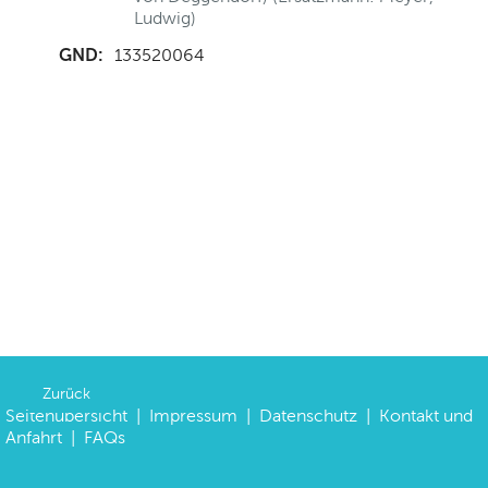
Ludwig)
GND:
133520064
Zurück
Seitenübersicht
|
Impressum
|
Datenschutz
|
Kontakt und
Anfahrt
|
FAQs