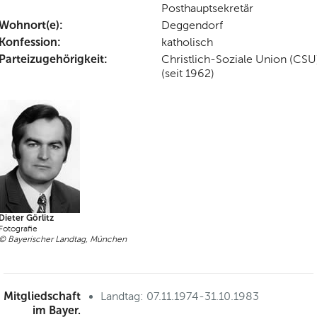
Posthauptsekretär
Wohnort(e):
Deggendorf
Konfession:
katholisch
Parteizugehörigkeit:
Christlich-Soziale Union (CSU
(seit 1962)
Dieter Görlitz
Fotografie
© Bayerischer Landtag, München
Mitgliedschaft
Landtag: 07.11.1974-31.10.1983
im Bayer.