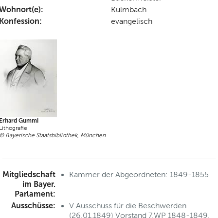
Wohnort(e):
Kulmbach
Konfession:
evangelisch
Erhard Gummi
Lithografie
© Bayerische Staatsbibliothek, München
Mitgliedschaft
Kammer der Abgeordneten: 1849-1855
im Bayer.
Parlament:
Ausschüsse:
V.Ausschuss für die Beschwerden
(26.01.1849) Vorstand 7.WP 1848-1849,