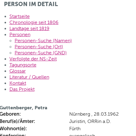
PERSON IM DETAIL
Startseite
Chronologie seit 1806
Landtage seit 1819
Personen
Personen-Suche (Namen)
Personen-Suche (Ort)
Personen-Suche (GND)
Verfolgte der NS-Zeit
Tagungsorte
Glossar
Literatur / Quellen
Kontakt
Das Projekt
Guttenberger, Petra
Geboren:
Nürnberg , 28.03.1962
Beruf(e)/Ämter:
Juristin, ORRin a.D.
Wohnort(e):
Fürth
Konfession:
evangelisch