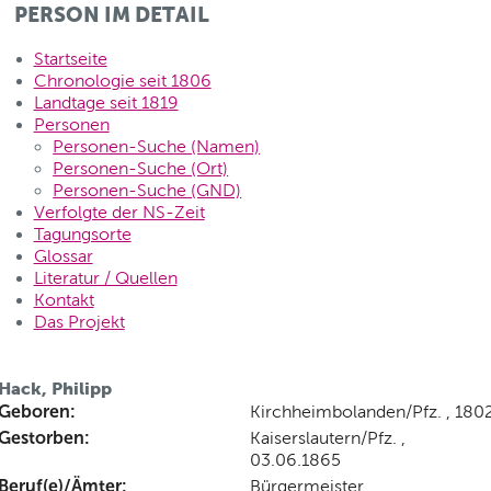
PERSON IM DETAIL
Startseite
Chronologie seit 1806
Landtage seit 1819
Personen
Personen-Suche (Namen)
Personen-Suche (Ort)
Personen-Suche (GND)
Verfolgte der NS-Zeit
Tagungsorte
Glossar
Literatur / Quellen
Kontakt
Das Projekt
Hack, Philipp
Geboren:
Kirchheimbolanden/Pfz. , 180
Gestorben:
Kaiserslautern/Pfz. ,
03.06.1865
Beruf(e)/Ämter:
Bürgermeister