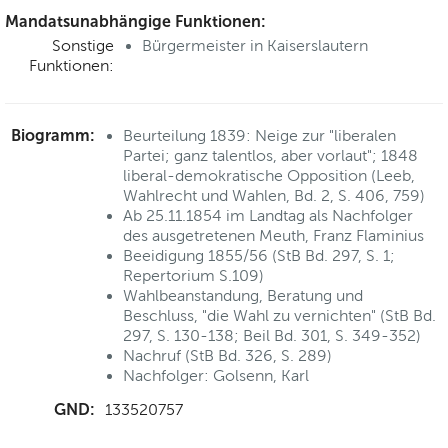
Mandatsunabhängige Funktionen:
Sonstige
Bürgermeister in Kaiserslautern
Funktionen:
Biogramm:
Beurteilung 1839: Neige zur "liberalen
Partei; ganz talentlos, aber vorlaut"; 1848
liberal-demokratische Opposition (Leeb,
Wahlrecht und Wahlen, Bd. 2, S. 406, 759)
Ab 25.11.1854 im Landtag als Nachfolger
des ausgetretenen Meuth, Franz Flaminius
Beeidigung 1855/56 (StB Bd. 297, S. 1;
Repertorium S.109)
Wahlbeanstandung, Beratung und
Beschluss, "die Wahl zu vernichten" (StB Bd.
297, S. 130-138; Beil Bd. 301, S. 349-352)
Nachruf (StB Bd. 326, S. 289)
Nachfolger: Golsenn, Karl
GND:
133520757