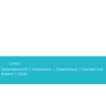
Zurück
Seitenübersicht
|
Impressum
|
Datenschutz
|
Kontakt und
Anfahrt
|
FAQs
©
Haus der Bayerischen Geschichte