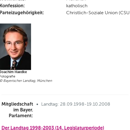
Konfession:
katholisch
Parteizugehörigkeit:
Christlich-Soziale Union (CSU
Joachim Haedke
Fotografie
© Bayerischer Landtag, München
Mitgliedschaft
Landtag: 28.09.1998-19.10.2008
im Bayer.
Parlament:
Der Landtag 1998-2003 (14. Legislaturperiode)