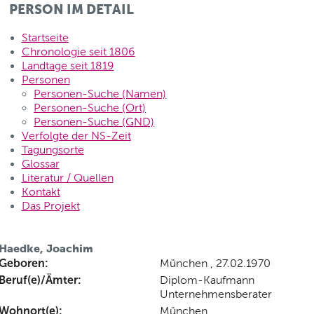
PERSON IM DETAIL
Startseite
Chronologie seit 1806
Landtage seit 1819
Personen
Personen-Suche (Namen)
Personen-Suche (Ort)
Personen-Suche (GND)
Verfolgte der NS-Zeit
Tagungsorte
Glossar
Literatur / Quellen
Kontakt
Das Projekt
Haedke, Joachim
Geboren:
München , 27.02.1970
Beruf(e)/Ämter:
Diplom-Kaufmann
Unternehmensberater
Wohnort(e):
München