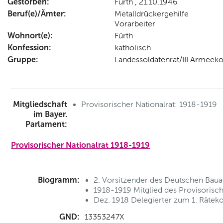
Gestorben:
Fürth , 21.10.1946
Beruf(e)/Ämter:
Metalldrückergehilfe
Vorarbeiter
Wohnort(e):
Fürth
Konfession:
katholisch
Gruppe:
Landessoldatenrat/III.Armeek
Mitgliedschaft
Provisorischer Nationalrat: 1918-1919
im Bayer.
Parlament:
Provisorischer Nationalrat 1918-1919
Biogramm:
2. Vorsitzender des Deutschen Bauar
1918-1919 Mitglied des Provisorisch
Dez. 1918 Delegierter zum 1. Räteko
GND:
13353247X