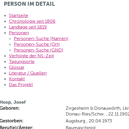
PERSON IM DETAIL
Startseite
Chronologie seit 1806
Landtage seit 1819
Personen
Personen-Suche (Namen)
Personen-Suche (Ort)
Personen-Suche (GND)
Verfolgte der NS-Zeit
Tagungsorte
Glossar
Literatur / Quellen
Kontakt
Das Projekt
Hosp, Josef
Geboren:
Zirgesheim b.Donauwörth, Lkr
Donau-Ries/Schw. , 22.11.190
Gestorben:
Augsburg , 20.04.1973
Beruf(e)/Ämter:
Baumaschinist