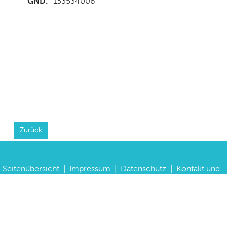
GND:
133534006
Zurück
Seitenübersicht
|
Impressum
|
Datenschutz
|
Kontakt und
Anfahrt
|
FAQs