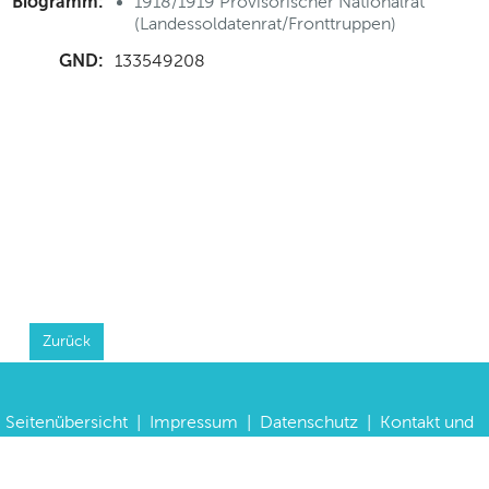
Biogramm:
1918/1919 Provisorischer Nationalrat
(Landessoldatenrat/Fronttruppen)
GND:
133549208
Zurück
Seitenübersicht
|
Impressum
|
Datenschutz
|
Kontakt und
Anfahrt
|
FAQs