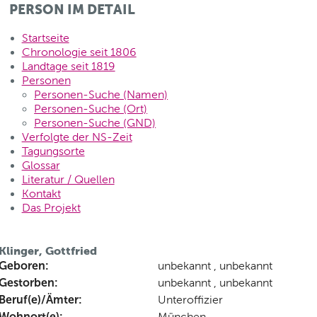
PERSON IM DETAIL
Startseite
Chronologie seit 1806
Landtage seit 1819
Personen
Personen-Suche (Namen)
Personen-Suche (Ort)
Personen-Suche (GND)
Verfolgte der NS-Zeit
Tagungsorte
Glossar
Literatur / Quellen
Kontakt
Das Projekt
Klinger, Gottfried
Geboren:
unbekannt , unbekannt
Gestorben:
unbekannt , unbekannt
Beruf(e)/Ämter:
Unteroffizier
Wohnort(e):
München