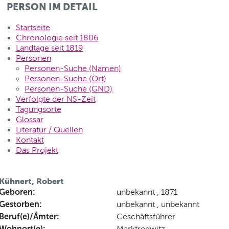
PERSON IM DETAIL
Startseite
Chronologie seit 1806
Landtage seit 1819
Personen
Personen-Suche (Namen)
Personen-Suche (Ort)
Personen-Suche (GND)
Verfolgte der NS-Zeit
Tagungsorte
Glossar
Literatur / Quellen
Kontakt
Das Projekt
Kühnert, Robert
Geboren:
unbekannt , 1871
Gestorben:
unbekannt , unbekannt
Beruf(e)/Ämter:
Geschäftsführer
Wohnort(e):
Marktredwitz