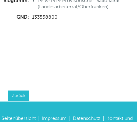
Biogramm:
1918-1919 Provisorischer Nationalrat
(Landesarbeiterrat/Oberfranken)
GND:
133558800
Zurück
Seitenübersicht
|
Impressum
|
Datenschutz
|
Kontakt und
Anfahrt
|
FAQs