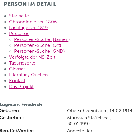
PERSON IM DETAIL
Startseite
Chronologie seit 1806
Landtage seit 1819
Personen
Personen-Suche (Namen)
Personen-Suche (Ort)
Personen-Suche (GND)
Verfolgte der NS-Zeit
Tagungsorte
Glossar
Literatur / Quellen
Kontakt
Das Projekt
Lugmair, Friedrich
Geboren:
Oberschweinbach , 14.02.191
Gestorben:
Murnau a.Staffelsee ,
30.01.1993
Beruf(e)/Ämter:
Angestellter