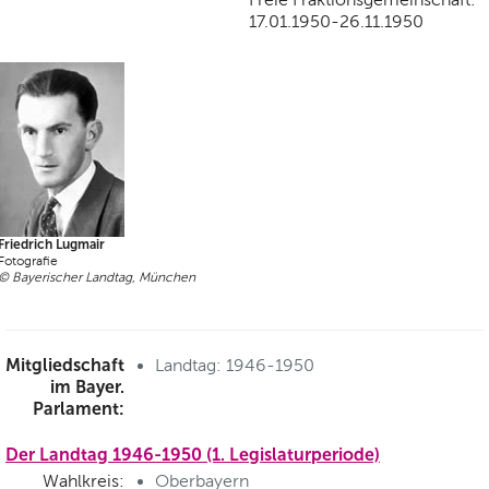
17.01.1950-26.11.1950
Friedrich Lugmair
Fotografie
© Bayerischer Landtag, München
Mitgliedschaft
Landtag: 1946-1950
im Bayer.
Parlament:
Der Landtag 1946-1950 (1. Legislaturperiode)
Wahlkreis:
Oberbayern