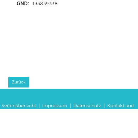
GND:
133839338
Zurück
Seitenübersicht
|
Impressum
|
Datenschutz
|
Kontakt und
Anfahrt
|
FAQs