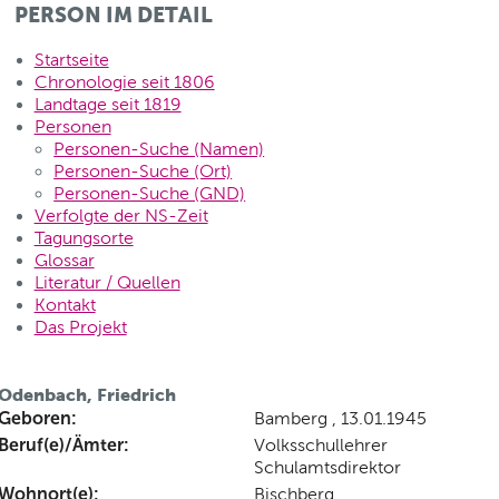
PERSON IM DETAIL
Startseite
Chronologie seit 1806
Landtage seit 1819
Personen
Personen-Suche (Namen)
Personen-Suche (Ort)
Personen-Suche (GND)
Verfolgte der NS-Zeit
Tagungsorte
Glossar
Literatur / Quellen
Kontakt
Das Projekt
Odenbach, Friedrich
Geboren:
Bamberg , 13.01.1945
Beruf(e)/Ämter:
Volksschullehrer
Schulamtsdirektor
Wohnort(e):
Bischberg