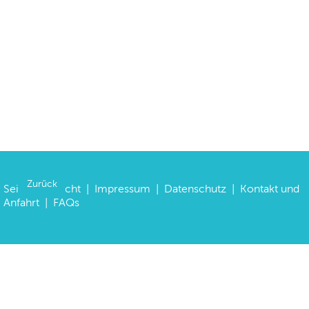
Zurück
Seitenübersicht
|
Impressum
|
Datenschutz
|
Kontakt und
Anfahrt
|
FAQs
©
Haus der Bayerischen Geschichte