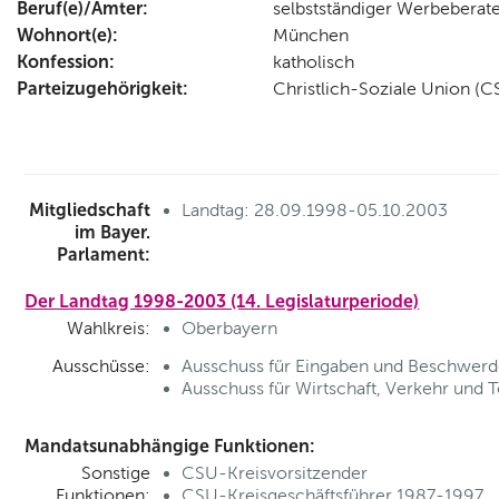
Beruf(e)/Ämter:
selbstständiger Werbeberat
Wohnort(e):
München
Konfession:
katholisch
Parteizugehörigkeit:
Christlich-Soziale Union (C
Mitgliedschaft
Landtag: 28.09.1998-05.10.2003
im Bayer.
Parlament:
Der Landtag 1998-2003 (14. Legislaturperiode)
Wahlkreis:
Oberbayern
Ausschüsse:
Ausschuss für Eingaben und Beschwerd
Ausschuss für Wirtschaft, Verkehr und 
Mandatsunabhängige Funktionen:
Sonstige
CSU-Kreisvorsitzender
Funktionen:
CSU-Kreisgeschäftsführer 1987-1997