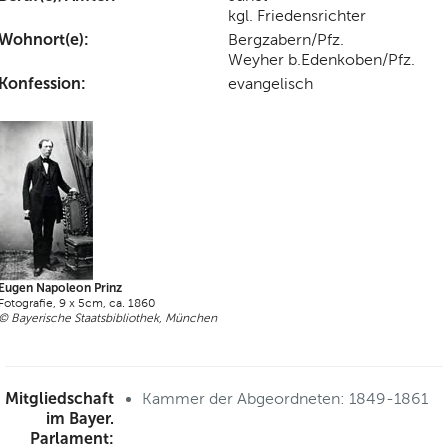
kgl. Friedensrichter
Wohnort(e):
Bergzabern/Pfz.
Weyher b.Edenkoben/Pfz.
Konfession:
evangelisch
Eugen Napoleon Prinz
Fotografie, 9 x 5cm, ca. 1860
© Bayerische Staatsbibliothek, München
Mitgliedschaft
Kammer der Abgeordneten: 1849-1861
im Bayer.
Parlament: