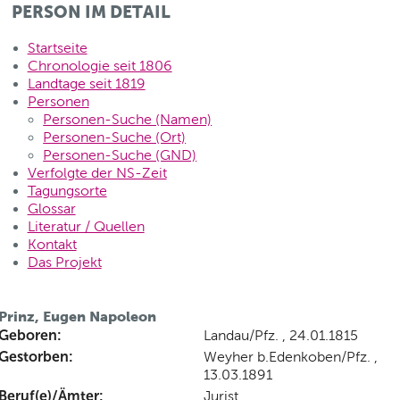
PERSON IM DETAIL
Startseite
Chronologie seit 1806
Landtage seit 1819
Personen
Personen-Suche (Namen)
Personen-Suche (Ort)
Personen-Suche (GND)
Verfolgte der NS-Zeit
Tagungsorte
Glossar
Literatur / Quellen
Kontakt
Das Projekt
Prinz, Eugen Napoleon
Geboren:
Landau/Pfz. , 24.01.1815
Gestorben:
Weyher b.Edenkoben/Pfz. ,
13.03.1891
Beruf(e)/Ämter:
Jurist