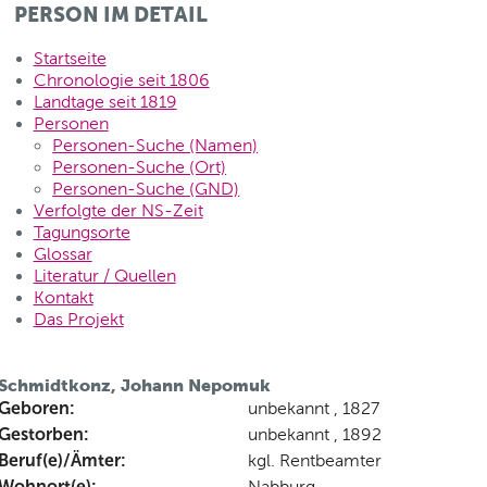
PERSON IM DETAIL
Startseite
Chronologie seit 1806
Landtage seit 1819
Personen
Personen-Suche (Namen)
Personen-Suche (Ort)
Personen-Suche (GND)
Verfolgte der NS-Zeit
Tagungsorte
Glossar
Literatur / Quellen
Kontakt
Das Projekt
Schmidtkonz, Johann Nepomuk
Geboren:
unbekannt , 1827
Gestorben:
unbekannt , 1892
Beruf(e)/Ämter:
kgl. Rentbeamter
Wohnort(e):
Nabburg