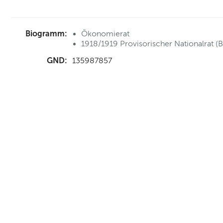
Biogramm:
Ökonomierat
1918/1919 Provisorischer Nationalrat (B
GND:
135987857
nd Anfahrt
|
FAQs