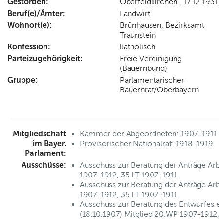
Gestorben:
Oberfeldkirchen , 17.12.1931
Beruf(e)/Ämter:
Landwirt
Wohnort(e):
Brünhausen, Bezirksamt
Traunstein
Konfession:
katholisch
Parteizugehörigkeit:
Freie Vereinigung
(Bauernbund)
Gruppe:
Parlamentarischer
Bauernrat/Oberbayern
Mitgliedschaft
Kammer der Abgeordneten: 1907-1911
im Bayer.
Provisorischer Nationalrat: 1918-1919
Parlament:
Ausschüsse:
Ausschuss zur Beratung der Anträge Arb
1907-1912, 35.LT 1907-1911
Ausschuss zur Beratung der Anträge Arbe
1907-1912, 35.LT 1907-1911
Ausschuss zur Beratung des Entwurfes e
(18.10.1907) Mitglied 20.WP 1907-1912,